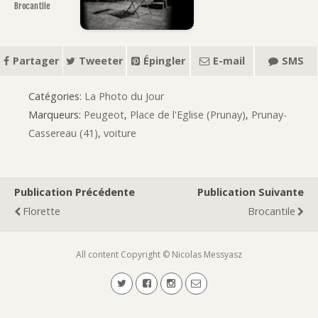
Brocantile
Partager
Tweeter
Épingler
E-mail
SMS
Catégories:
La Photo du Jour
Marqueurs:
Peugeot
,
Place de l'Eglise (Prunay)
,
Prunay-
Cassereau (41)
,
voiture
Publication Précédente
Publication Suivante
Florette
Brocantile
All content Copyright © Nicolas Messyasz