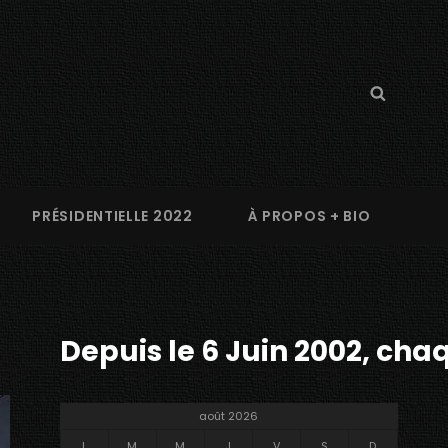
Search
Searc
for:
PRÉSIDENTIELLE 2022
À PROPOS + BIO
Depuis le 6 Juin 2002, chaq
août 2026
L
M
M
J
V
S
D