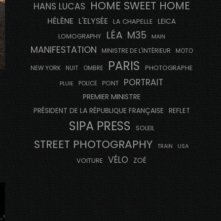
HOME SWEET HOME
HANS LUCAS
HÉLÈNE
L'ELYSÉE
LEICA
LA CHAPELLE
LÉA
M35
LOMOGRAPHY
MAIN
MANIFESTATION
MINISTRE DE L'INTÉRIEUR
MOTO
PARIS
PHOTOGRAPHE
NEW YORK
NUIT
OMBRE
PORTRAIT
PONT
PLUIE
POLICE
PREMIER MINISTRE
PRÉSIDENT DE LA RÉPUBLIQUE FRANÇAISE
REFLET
SIPA PRESS
SOLEIL
STREET PHOTOGRAPHY
USA
TRAIN
VÉLO
ZOÉ
VOITURE