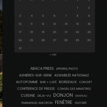
1
2
3
4
5
6
7
8
9
10
11
12
13
14
15
16
17
18
19
20
21
22
23
24
25
26
27
28
29
30
31
« Juil
ABACA PRESS
APPAREIL PHOTO
ASNIÈRES-SUR-SEINE
ASSEMBLÉE NATIONALE
AUTOPOMME
BORDEAUX
BAR + CAFÉ
CONCERT
CONFÉRENCE DE PRESSE
CONSEIL DES MINISTRES
DONJON
CUISINE
DEJA-VU
DRAPEAU
FENÊTRE
EMMANUEL MACRON
GUITARE