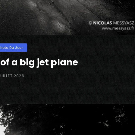
ories
Photo Du Jour
of a big jet plane
STED
JUILLET 2026