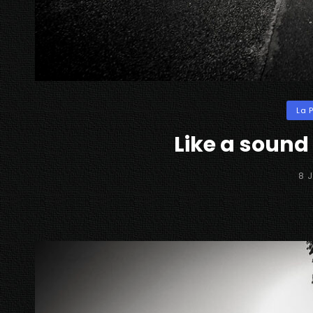
Categ
La 
Like a sound 
PO
8 
ON