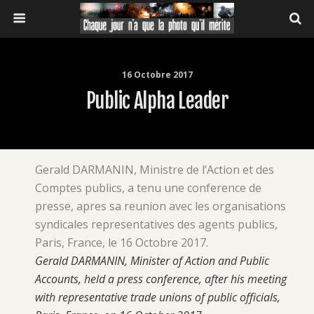
16 Octobre 2017
Public Alpha Leader
Gerald DARMANIN, Ministre de l’Action et des
Comptes publics, a tenu une conference de
presse, apres sa reunion avec les organisations
syndicales representatives des agents publics,
Paris, France, le 16 Octobre 2017.
Gerald DARMANIN, Minister of Action and Public
Accounts, held a press conference, after his meeting
with representative trade unions of public officials,