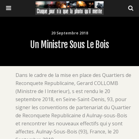
20 Septembre 2018
Un Ministre Sous Le Bois
Dans le cadre de la mise en place des Quartiers de
Reconquete Republicaine, Gerard COLLOMB
(Ministre de l Interieur), s est rendu le 20
septembre 2018, en Seine-Saint-Denis, 93, pour
signer les conventions de partenariat du Quartier
de Reconquete Republicaine d Aulnay-sous-Bois
et rencontrer les nouveaux effectifs qui y sont
affectes. Aulnay-Sous-Bois (93), France, le 20