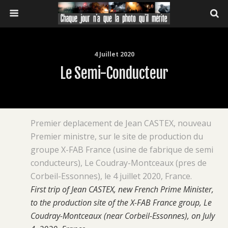
4 Juillet 2020
Le Semi-Conducteur
Premier deplacement de Jean CASTEX, nouveau
Premier ministre, sur le site de production du
groupe X-FAB France (usine de fabrique de semi
conducteurs), Le Coudray-Montceaux (pres de
Corbeil-Essonnes), le 4 juillet 2020, France.
First trip of Jean CASTEX, new French Prime Minister,
to the production site of the X-FAB France group, Le
Coudray-Montceaux (near Corbeil-Essonnes), on July