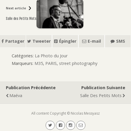
Next article
Salle des Petits Mots
Partager
Tweeter
Épingler
E-mail
SMS
Catégories:
La Photo du Jour
Marqueurs:
M35
,
PARIS
,
street photography
Publication Précédente
Publication Suivante
Maéva
Salle Des Petits Mots
All content Copyright © Nicolas Messyasz