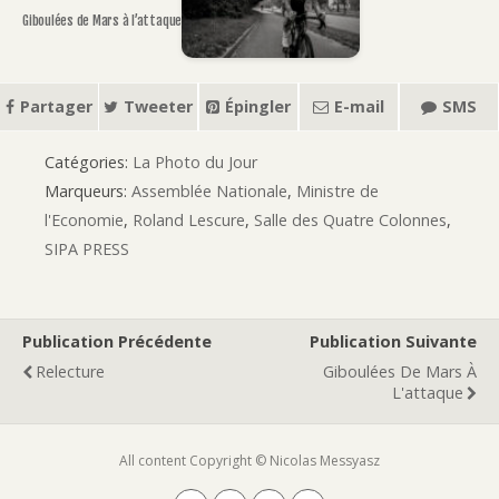
Giboulées de Mars à l’attaque
Partager
Tweeter
Épingler
E-mail
SMS
Catégories:
La Photo du Jour
Marqueurs:
Assemblée Nationale
,
Ministre de
l'Economie
,
Roland Lescure
,
Salle des Quatre Colonnes
,
SIPA PRESS
Publication Précédente
Publication Suivante
Relecture
Giboulées De Mars À
L'attaque
All content Copyright © Nicolas Messyasz