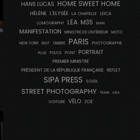
HOME SWEET HOME
HANS LUCAS
HÉLÈNE
L'ELYSÉE
LEICA
LA CHAPELLE
LÉA
M35
LOMOGRAPHY
MAIN
MANIFESTATION
MINISTRE DE L'INTÉRIEUR
MOTO
PARIS
PHOTOGRAPHE
NEW YORK
NUIT
OMBRE
PORTRAIT
PONT
PLUIE
POLICE
PREMIER MINISTRE
PRÉSIDENT DE LA RÉPUBLIQUE FRANÇAISE
REFLET
SIPA PRESS
SOLEIL
STREET PHOTOGRAPHY
USA
TRAIN
VÉLO
ZOÉ
VOITURE