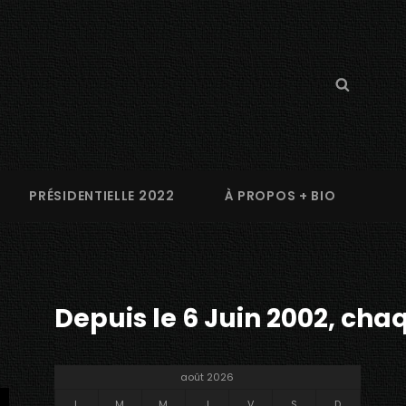
Search
Searc
for:
PRÉSIDENTIELLE 2022
À PROPOS + BIO
Depuis le 6 Juin 2002, chaq
août 2026
L
M
M
J
V
S
D