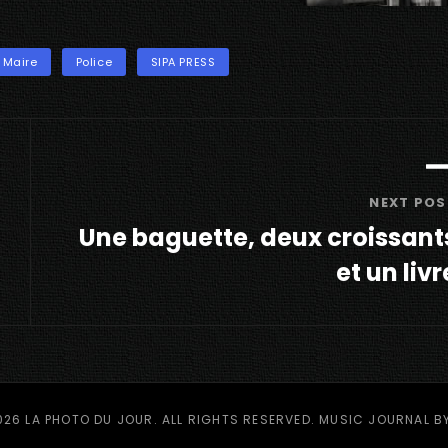
Maire
Police
SIPA PRESS
NEXT POS
Une baguette, deux croissant
et un livr
Next
Post
026
LA PHOTO DU JOUR
. ALL RIGHTS RESERVED. MUSIC JOURNAL B