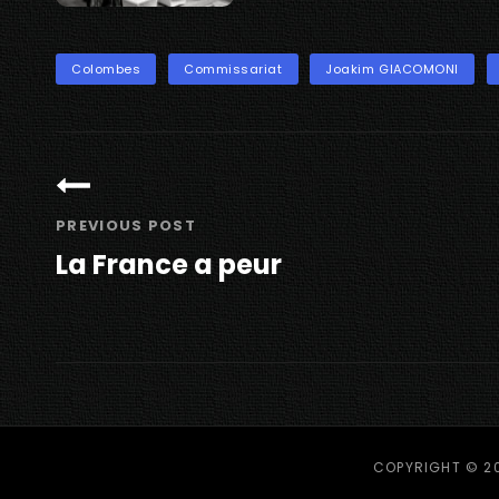
TAGS
Colombes
Commissariat
Joakim GIACOMONI
Navigation
de
l’article
PREVIOUS POST
La France a peur
Previous
Post
COPYRIGHT © 2