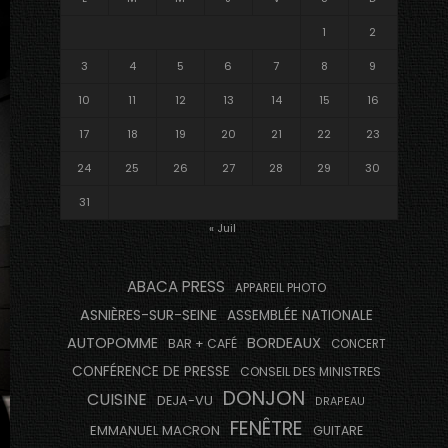
1
2
3
4
5
6
7
8
9
10
11
12
13
14
15
16
17
18
19
20
21
22
23
24
25
26
27
28
29
30
31
« Juil
ABACA PRESS
APPAREIL PHOTO
ASNIÈRES-SUR-SEINE
ASSEMBLÉE NATIONALE
AUTOPOMME
BORDEAUX
BAR + CAFÉ
CONCERT
CONFÉRENCE DE PRESSE
CONSEIL DES MINISTRES
DONJON
CUISINE
DEJA-VU
DRAPEAU
FENÊTRE
EMMANUEL MACRON
GUITARE