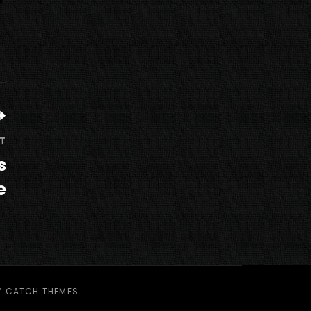
T
s
e
Y
CATCH THEMES