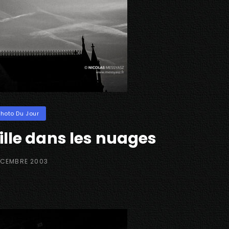
ories
Photo Du Jour
ille dans les nuages
ED
ÉCEMBRE 2003