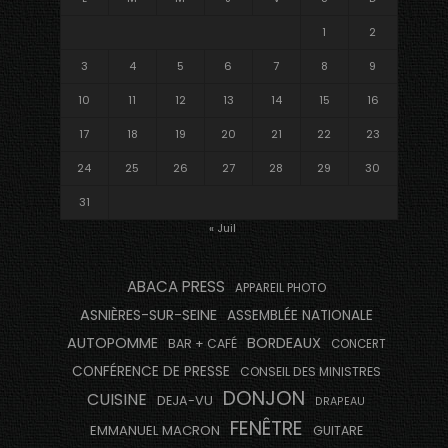
1
2
3
4
5
6
7
8
9
10
11
12
13
14
15
16
17
18
19
20
21
22
23
24
25
26
27
28
29
30
31
« Juil
ABACA PRESS
APPAREIL PHOTO
ASNIÈRES-SUR-SEINE
ASSEMBLÉE NATIONALE
AUTOPOMME
BORDEAUX
BAR + CAFÉ
CONCERT
CONFÉRENCE DE PRESSE
CONSEIL DES MINISTRES
DONJON
CUISINE
DEJA-VU
DRAPEAU
FENÊTRE
EMMANUEL MACRON
GUITARE