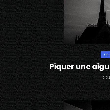
Categ
La 
Piquer une aigu
POST
17 D
ON