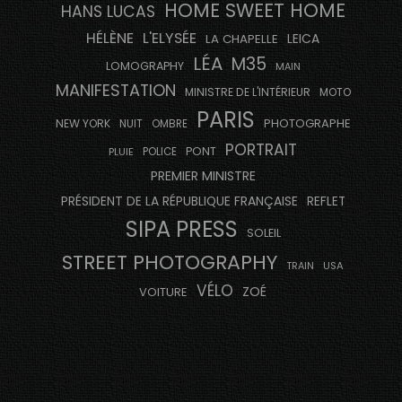
HOME SWEET HOME
HANS LUCAS
HÉLÈNE
L'ELYSÉE
LEICA
LA CHAPELLE
LÉA
M35
LOMOGRAPHY
MAIN
MANIFESTATION
MINISTRE DE L'INTÉRIEUR
MOTO
PARIS
PHOTOGRAPHE
NEW YORK
NUIT
OMBRE
PORTRAIT
PONT
PLUIE
POLICE
PREMIER MINISTRE
PRÉSIDENT DE LA RÉPUBLIQUE FRANÇAISE
REFLET
SIPA PRESS
SOLEIL
STREET PHOTOGRAPHY
USA
TRAIN
VÉLO
ZOÉ
VOITURE