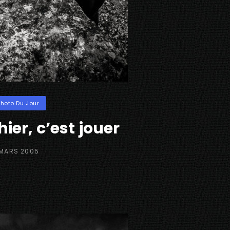
ories
Photo Du Jour
er, c’est jouer
STED
 MARS 2005
N