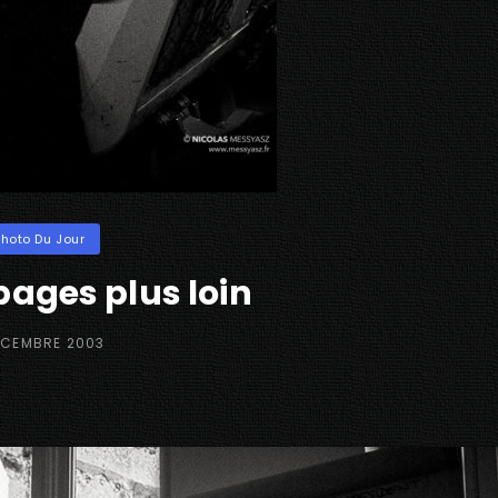
ories
Photo Du Jour
ages plus loin
ED
ÉCEMBRE 2003