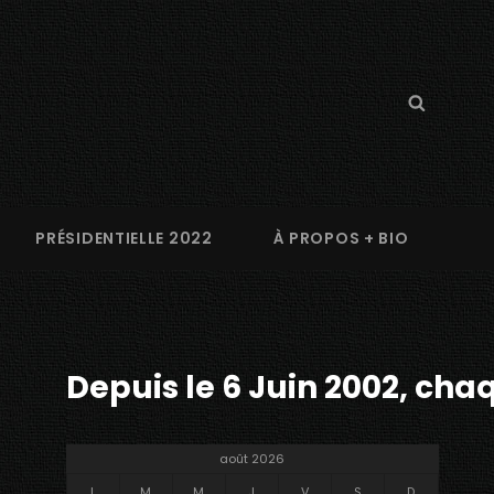
Search
Searc
for:
PRÉSIDENTIELLE 2022
À PROPOS + BIO
Depuis le 6 Juin 2002, chaq
août 2026
L
M
M
J
V
S
D