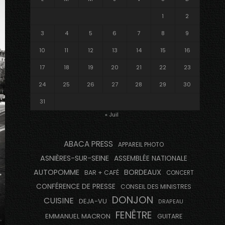
1
2
3
4
5
6
7
8
9
10
11
12
13
14
15
16
17
18
19
20
21
22
23
24
25
26
27
28
29
30
31
« Juil
ABACA PRESS
APPAREIL PHOTO
ASNIÈRES-SUR-SEINE
ASSEMBLÉE NATIONALE
AUTOPOMME
BORDEAUX
BAR + CAFÉ
CONCERT
CONFÉRENCE DE PRESSE
CONSEIL DES MINISTRES
DONJON
CUISINE
DEJA-VU
DRAPEAU
FENÊTRE
EMMANUEL MACRON
GUITARE