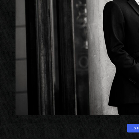
Categ
La 