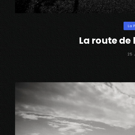
Categ
La 
La route de 
POS
25 
ON