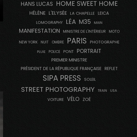
HOME SWEET HOME
HANS LUCAS
HÉLÈNE
L'ELYSÉE
LEICA
LA CHAPELLE
LÉA
M35
LOMOGRAPHY
MAIN
MANIFESTATION
MINISTRE DE L'INTÉRIEUR
MOTO
PARIS
PHOTOGRAPHE
NEW YORK
NUIT
OMBRE
PORTRAIT
PONT
PLUIE
POLICE
PREMIER MINISTRE
PRÉSIDENT DE LA RÉPUBLIQUE FRANÇAISE
REFLET
SIPA PRESS
SOLEIL
STREET PHOTOGRAPHY
USA
TRAIN
VÉLO
ZOÉ
VOITURE