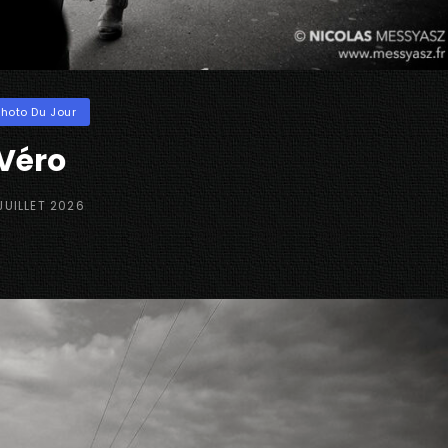
ories
Photo Du Jour
Véro
TED
JUILLET 2026