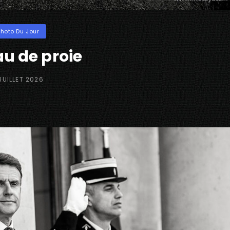
ories
Photo Du Jour
au de proie
TED
JUILLET 2026