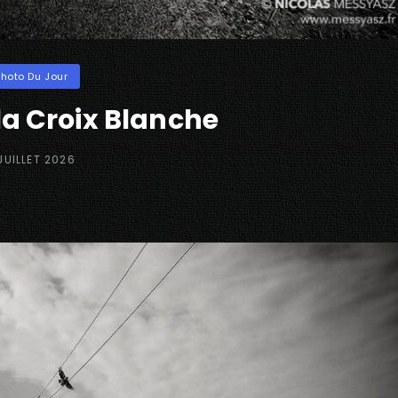
ories
Photo Du Jour
la Croix Blanche
TED
JUILLET 2026