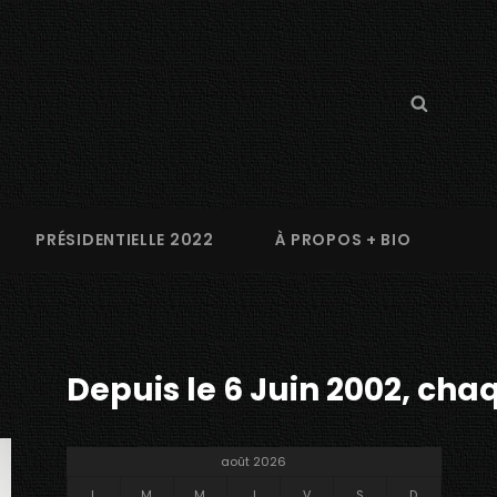
Search
Searc
for:
PRÉSIDENTIELLE 2022
À PROPOS + BIO
Depuis le 6 Juin 2002, chaq
août 2026
L
M
M
J
V
S
D