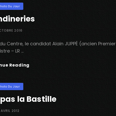
ories
Photo Du Jour
ndineries
TED
CTOBRE 2016
 du Centre, le candidat Alain JUPPÉ (ancien Premier
istre – LR …
Girondineries
nue Reading
ories
Photo Du Jour
 pas la Bastille
OSTED
 AVRIL 2012
N