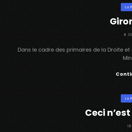
Categ
La 
Giro
POS
8 O
ON
Dans le cadre des primaires de la Droite et
Min
Conti
Categ
La 
Ceci n’est
P
19
O