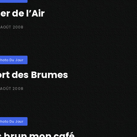
er de l’Air
STED
 AOÛT 2008
N
ories
Photo Du Jour
ort des Brumes
STED
 AOÛT 2008
N
ories
Photo Du Jour
is brun mon café