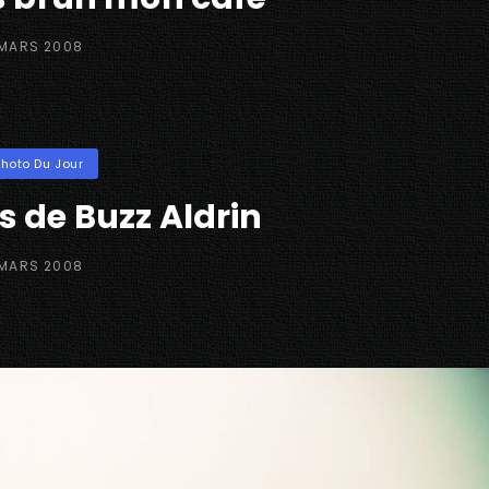
STED
 MARS 2008
N
ories
Photo Du Jour
s de Buzz Aldrin
STED
 MARS 2008
N