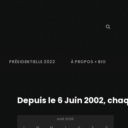
Search
Searc
for:
PRÉSIDENTIELLE 2022
À PROPOS + BIO
Depuis le 6 Juin 2002, chaq
août 2026
L
M
M
J
V
S
D