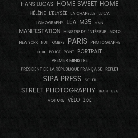
HOME SWEET HOME
HANS LUCAS
HÉLÈNE
L'ELYSÉE
LEICA
LA CHAPELLE
LÉA
M35
LOMOGRAPHY
MAIN
MANIFESTATION
MINISTRE DE L'INTÉRIEUR
MOTO
PARIS
PHOTOGRAPHE
NEW YORK
NUIT
OMBRE
PORTRAIT
PONT
PLUIE
POLICE
PREMIER MINISTRE
PRÉSIDENT DE LA RÉPUBLIQUE FRANÇAISE
REFLET
SIPA PRESS
SOLEIL
STREET PHOTOGRAPHY
USA
TRAIN
VÉLO
ZOÉ
VOITURE