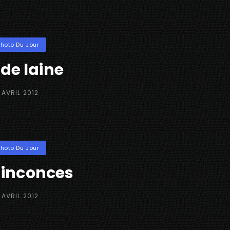
ories
Photo Du Jour
 de laine
OSTED
 AVRIL 2012
N
ories
Photo Du Jour
uinconces
OSTED
 AVRIL 2012
N