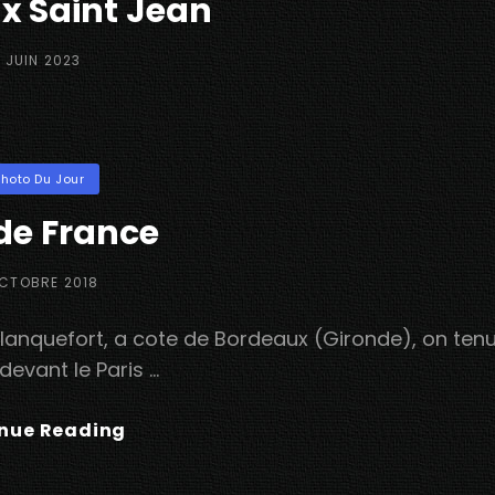
x Saint Jean
OSTED
4 JUIN 2023
N
ories
Photo Du Jour
de France
TED
OCTOBRE 2018
 Blanquefort, a cote de Bordeaux (Gironde), on ten
devant le Paris …
Ford
nue Reading
De
France