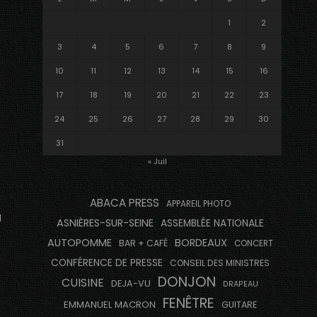
1
2
3
4
5
6
7
8
9
10
11
12
13
14
15
16
17
18
19
20
21
22
23
24
25
26
27
28
29
30
31
« Juil
ABACA PRESS
APPAREIL PHOTO
u
ASNIÈRES-SUR-SEINE
ASSEMBLÉE NATIONALE
AUTOPOMME
BORDEAUX
BAR + CAFÉ
CONCERT
CONFÉRENCE DE PRESSE
CONSEIL DES MINISTRES
DONJON
CUISINE
DEJA-VU
DRAPEAU
FENÊTRE
EMMANUEL MACRON
GUITARE