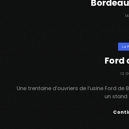
Bordeau
P
1
O
Categ
La 
Ford 
POS
12 
ON
Une trentaine d’ouvriers de l’usine Ford de
un stand 
Conti