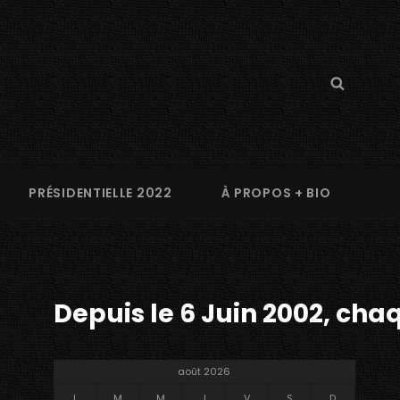
Search
Searc
for:
PRÉSIDENTIELLE 2022
À PROPOS + BIO
Depuis le 6 Juin 2002, chaq
août 2026
L
M
M
J
V
S
D