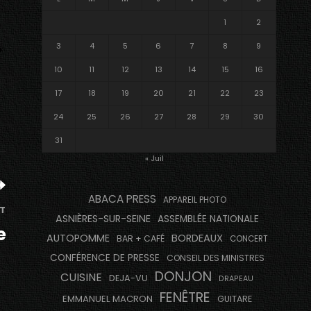
1
2
3
4
5
6
7
8
9
10
11
12
13
14
15
16
17
18
19
20
21
22
23
24
25
26
27
28
29
30
31
« Juil
ABACA PRESS
APPAREIL PHOTO
T
ASNIÈRES-SUR-SEINE
ASSEMBLÉE NATIONALE
e
AUTOPOMME
BORDEAUX
BAR + CAFÉ
CONCERT
CONFÉRENCE DE PRESSE
CONSEIL DES MINISTRES
DONJON
CUISINE
DEJA-VU
DRAPEAU
FENÊTRE
EMMANUEL MACRON
GUITARE