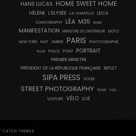
HOME SWEET HOME
HANS LUCAS
HÉLÈNE
L'ELYSÉE
LEICA
LA CHAPELLE
LÉA
M35
LOMOGRAPHY
MAIN
MANIFESTATION
MINISTRE DE L'INTÉRIEUR
MOTO
PARIS
PHOTOGRAPHE
NEW YORK
NUIT
OMBRE
PORTRAIT
PONT
PLUIE
POLICE
PREMIER MINISTRE
PRÉSIDENT DE LA RÉPUBLIQUE FRANÇAISE
REFLET
SIPA PRESS
SOLEIL
STREET PHOTOGRAPHY
USA
TRAIN
VÉLO
ZOÉ
VOITURE
Y
CATCH THEMES