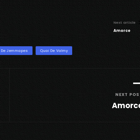
Next article
Amorce
 De Jemmapes
Quai De Valmy
NEXT POS
Amorc
Next
Post