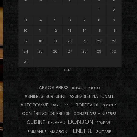
1
2
3
4
5
6
7
8
9
10
11
12
13
14
15
16
17
18
19
20
21
22
23
24
25
26
27
28
29
30
31
« Juil
ABACA PRESS
APPAREIL PHOTO
ASNIÈRES-SUR-SEINE
ASSEMBLÉE NATIONALE
AUTOPOMME
BORDEAUX
BAR + CAFÉ
CONCERT
CONFÉRENCE DE PRESSE
CONSEIL DES MINISTRES
DONJON
CUISINE
DEJA-VU
DRAPEAU
FENÊTRE
EMMANUEL MACRON
GUITARE