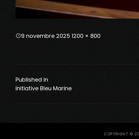
POSTED
9 novembre 2025
1200 × 800
ON
FULL
SIZE
Navigation
de
Published in
l’article
Initiative Bleu Marine
COPYRIGHT © 2