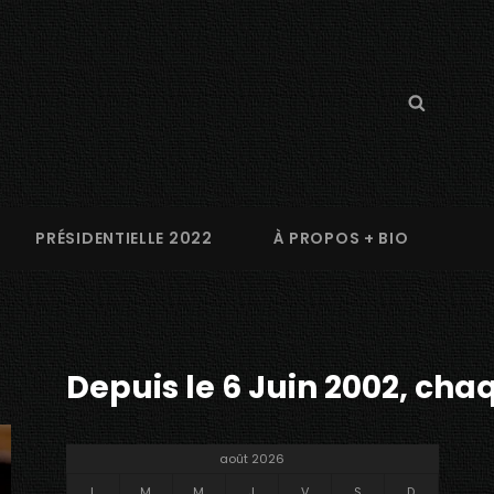
Search
Searc
for:
PRÉSIDENTIELLE 2022
À PROPOS + BIO
Depuis le 6 Juin 2002, chaq
août 2026
L
M
M
J
V
S
D