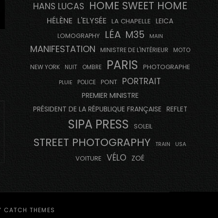
HOME SWEET HOME
HANS LUCAS
HÉLÈNE
L'ELYSÉE
LEICA
LA CHAPELLE
LÉA
M35
LOMOGRAPHY
MAIN
MANIFESTATION
MINISTRE DE L'INTÉRIEUR
MOTO
PARIS
PHOTOGRAPHE
NEW YORK
NUIT
OMBRE
PORTRAIT
PONT
PLUIE
POLICE
PREMIER MINISTRE
PRÉSIDENT DE LA RÉPUBLIQUE FRANÇAISE
REFLET
SIPA PRESS
SOLEIL
STREET PHOTOGRAPHY
USA
TRAIN
VÉLO
ZOÉ
VOITURE
Y
CATCH THEMES