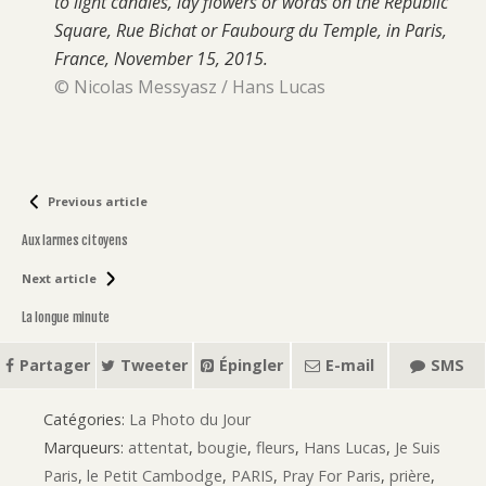
to light candles, lay flowers or words on the Republic
Square, Rue Bichat or Faubourg du Temple, in Paris,
France, November 15, 2015.
© Nicolas Messyasz / Hans Lucas
Previous article
Aux larmes citoyens
Next article
La longue minute
Partager
Tweeter
Épingler
E-mail
SMS
Catégories:
La Photo du Jour
Marqueurs:
attentat
,
bougie
,
fleurs
,
Hans Lucas
,
Je Suis
Paris
,
le Petit Cambodge
,
PARIS
,
Pray For Paris
,
prière
,