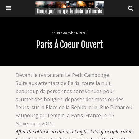
15 Novembre 2015
Paris À Coeur Ouvert
Devant le restaurant Le Petit Cambodge.
Suite aux attentats de Paris, toute la nuit,
beaucoup de personnes sont venues pour
allumer des bougies, deposer des mots ou des
fleurs, sur la Place de la Republique, Rue Bichat ou
Faubourg du Temple, à Paris, France, le 15
Novembre 2015.
After the attacks in Paris, all night, lots of people came