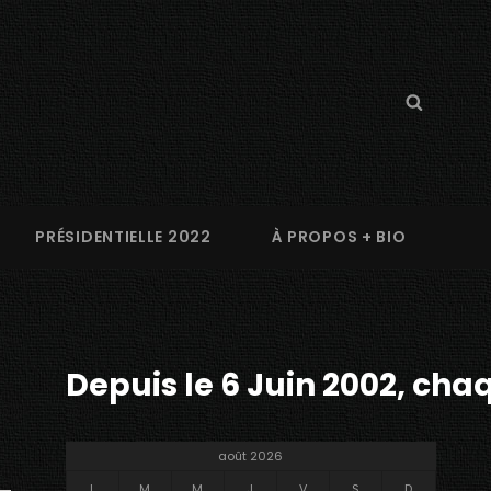
Search
Searc
for:
PRÉSIDENTIELLE 2022
À PROPOS + BIO
Depuis le 6 Juin 2002, chaq
août 2026
L
M
M
J
V
S
D