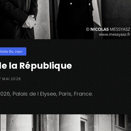
ories
Photo Du Jour
e la République
OSTED
7 MAI 2026
N
, Palais de l Elysee, Paris, France.