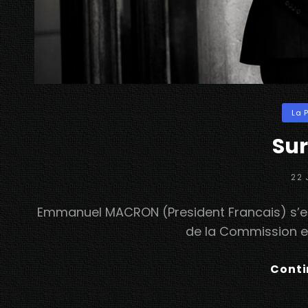
Categ
La 
Sur
POS
22 
ON
Emmanuel MACRON (President Francais) s’es
de la Commission eu
Conti