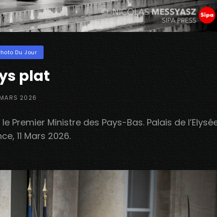
ories
Photo Du Jour
ys plat
STED
 MARS 2026
N
le Premier Ministre des Pays-Bas. Palais de l’Elysée
nce, 11 Mars 2026.