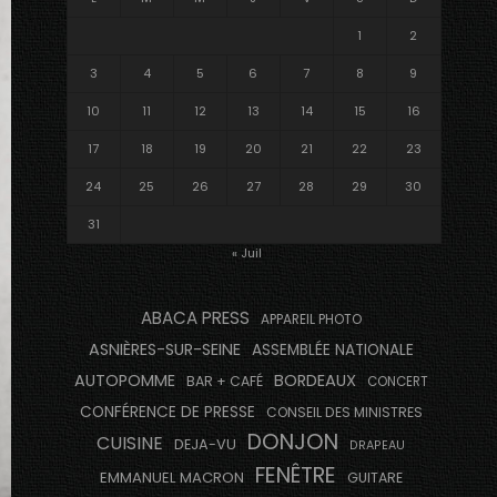
1
2
3
4
5
6
7
8
9
10
11
12
13
14
15
16
17
18
19
20
21
22
23
24
25
26
27
28
29
30
31
« Juil
ABACA PRESS
APPAREIL PHOTO
ASNIÈRES-SUR-SEINE
ASSEMBLÉE NATIONALE
AUTOPOMME
BORDEAUX
BAR + CAFÉ
CONCERT
CONFÉRENCE DE PRESSE
CONSEIL DES MINISTRES
DONJON
CUISINE
DEJA-VU
DRAPEAU
FENÊTRE
EMMANUEL MACRON
GUITARE