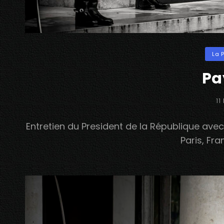
Categ
La 
Pa
PO
11
O
Entretien du President de la République avec 
Paris, Fra