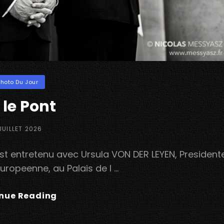
ories
Photo Du Jour
 le Pont
TED
JUILLET 2026
t entretenu avec Ursula VON DER LEYEN, President
ropeenne, au Palais de l …
Sur
nue Reading
Le
Pont