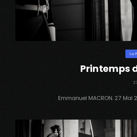
Categ
La 
Printemps d
P
2
O
Emmanuel MACRON. 27 Mai 2026