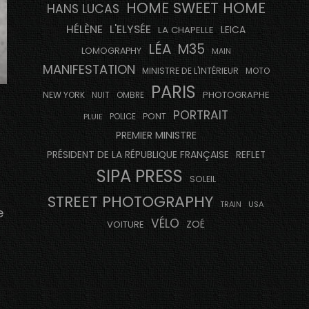
HOME SWEET HOME
HANS LUCAS
HÉLÈNE
L'ELYSÉE
LEICA
LA CHAPELLE
LÉA
M35
LOMOGRAPHY
MAIN
MANIFESTATION
MINISTRE DE L'INTÉRIEUR
MOTO
PARIS
PHOTOGRAPHE
NEW YORK
NUIT
OMBRE
PORTRAIT
PONT
PLUIE
POLICE
PREMIER MINISTRE
PRÉSIDENT DE LA RÉPUBLIQUE FRANÇAISE
REFLET
SIPA PRESS
SOLEIL
STREET PHOTOGRAPHY
USA
TRAIN
e
VÉLO
ZOÉ
VOITURE