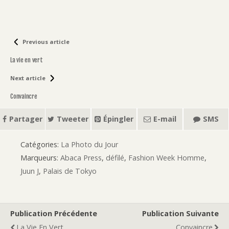
Previous article
La vie en vert
Next article
Convaincre
Partager
Tweeter
Épingler
E-mail
SMS
Catégories:
La Photo du Jour
Marqueurs:
Abaca Press
,
défilé
,
Fashion Week Homme
,
Juun J
,
Palais de Tokyo
Publication Précédente
Publication Suivante
La Vie En Vert
Convaincre