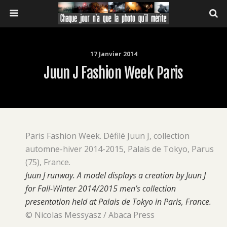
17 Janvier 2014
Juun J Fashion Week Paris
Paris Fashion Week. Défilé Juun J, collection
automne-hiver 2014-2015, Palais de Tokyo, Parus
(75), France.
Juun J runway. A model displays a creation by Juun J
for Fall-Winter 2014/2015 men’s collection
presentation held at Palais de Tokyo in Paris, France.
© Nicolas Messyasz / Abaca Press