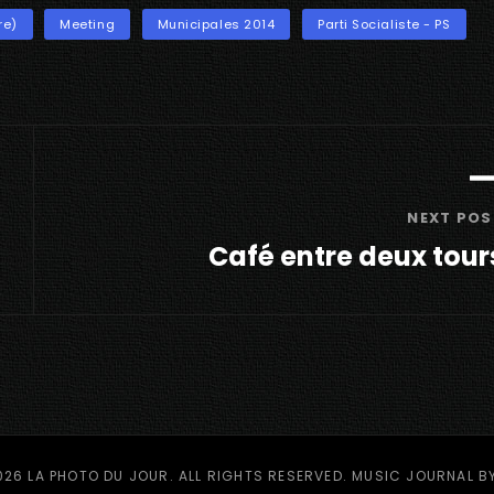
re)
Meeting
Municipales 2014
Parti Socialiste - PS
NEXT POS
Café entre deux tour
Next
Post
026
LA PHOTO DU JOUR
. ALL RIGHTS RESERVED. MUSIC JOURNAL B