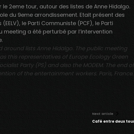
le 2eme tour, autour des listes de Anne Hidalgo.
cole du 9eme arrondissement. Etait présent des
 (EELV), le Parti Communiste (PCF), le Parti
du meeting a été perturbé par l’intervention
e.
d around lists Anne Hidalgo. The public meeting
 Was this representatives of Europe Ecology Green
ocialist Party (PS) and also the MODEM. The end of
ntion of the entertainment workers. Paris, France.
Next article
Café entre deux tou