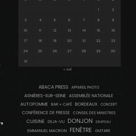
1
2
3
4
5
6
7
8
9
10
11
12
13
14
15
16
17
18
19
20
21
22
23
24
25
26
27
28
29
30
31
« Juil
ABACA PRESS
APPAREIL PHOTO
ASNIÈRES-SUR-SEINE
ASSEMBLÉE NATIONALE
AUTOPOMME
BORDEAUX
BAR + CAFÉ
CONCERT
CONFÉRENCE DE PRESSE
CONSEIL DES MINISTRES
DONJON
CUISINE
DEJA-VU
DRAPEAU
rs
FENÊTRE
EMMANUEL MACRON
GUITARE