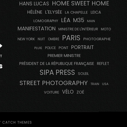
HOME SWEET HOME
HANS LUCAS
HÉLÈNE
L'ELYSÉE
LEICA
LA CHAPELLE
LÉA
M35
LOMOGRAPHY
MAIN
MANIFESTATION
MINISTRE DE L'INTÉRIEUR
MOTO
PARIS
PHOTOGRAPHE
NEW YORK
NUIT
OMBRE
PORTRAIT
PONT
PLUIE
POLICE
PREMIER MINISTRE
T
PRÉSIDENT DE LA RÉPUBLIQUE FRANÇAISE
REFLET
s
SIPA PRESS
SOLEIL
STREET PHOTOGRAPHY
USA
TRAIN
VÉLO
ZOÉ
VOITURE
Y
CATCH THEMES