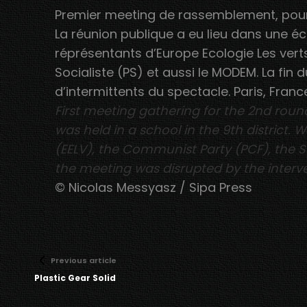
Premier meeting de rassemblement, pour 
La réunion publique a eu lieu dans une é
réprésentants d’Europe Ecologie Les verts
Socialiste (PS) et aussi le MODEM. La fin 
d’intermittents du spectacle. Paris, Franc
First meeting gathering for the 2nd roun
was held in a school in the 9th district.
(EELV), the Communist Party (PCF), the S
the meeting was disrupted by the interve
© Nicolas Messyasz / Sipa Press
Previous article
Plastic Gear Solid