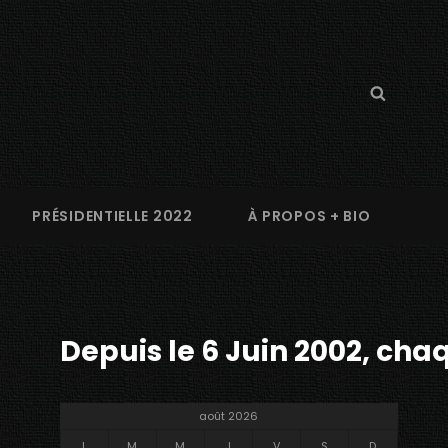
Search
Searc
for:
PRÉSIDENTIELLE 2022
À PROPOS + BIO
Depuis le 6 Juin 2002, chaq
août 2026
L
M
M
J
V
S
D