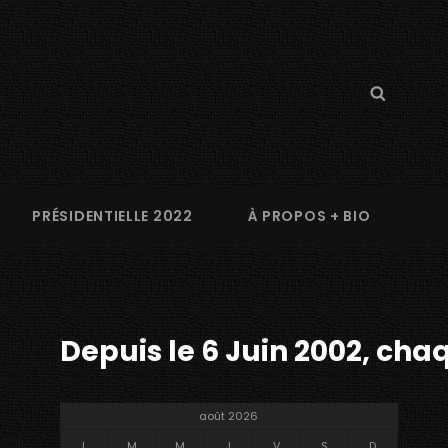
Search
Searc
for:
PRÉSIDENTIELLE 2022
À PROPOS + BIO
Depuis le 6 Juin 2002, chaq
août 2026
L
M
M
J
V
S
D