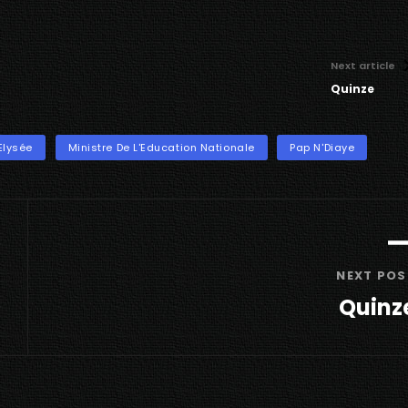
Next article
Quinze
'Elysée
Ministre De L'Education Nationale
Pap N'Diaye
NEXT POS
Quinz
Next
Post