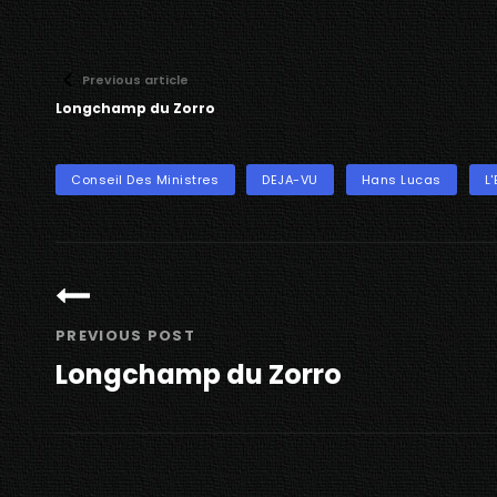
Previous article
Longchamp du Zorro
TAGS
Conseil Des Ministres
DEJA-VU
Hans Lucas
L
Navigation
de
l’article
PREVIOUS POST
Longchamp du Zorro
Previous
Post