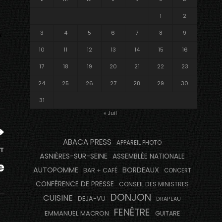
1
2
3
4
5
6
7
8
9
10
11
12
13
14
15
16
17
18
19
20
21
22
23
24
25
26
27
28
29
30
31
« Juil
ABACA PRESS
APPAREIL PHOTO
T
ASNIÈRES-SUR-SEINE
ASSEMBLÉE NATIONALE
e
AUTOPOMME
BORDEAUX
BAR + CAFÉ
CONCERT
CONFÉRENCE DE PRESSE
CONSEIL DES MINISTRES
DONJON
CUISINE
DEJA-VU
DRAPEAU
FENÊTRE
EMMANUEL MACRON
GUITARE