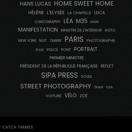
HOME SWEET HOME
HANS LUCAS
HÉLÈNE
L'ELYSÉE
LEICA
LA CHAPELLE
LÉA
M35
LOMOGRAPHY
MAIN
MANIFESTATION
MINISTRE DE L'INTÉRIEUR
MOTO
PARIS
PHOTOGRAPHE
NEW YORK
NUIT
OMBRE
PORTRAIT
PONT
PLUIE
POLICE
PREMIER MINISTRE
PRÉSIDENT DE LA RÉPUBLIQUE FRANÇAISE
REFLET
SIPA PRESS
SOLEIL
STREET PHOTOGRAPHY
USA
TRAIN
VÉLO
ZOÉ
VOITURE
Y
CATCH THEMES