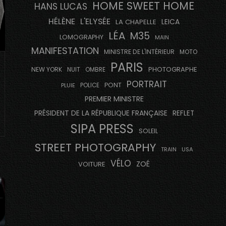
HOME SWEET HOME
HANS LUCAS
HÉLÈNE
L'ELYSÉE
LEICA
LA CHAPELLE
LÉA
M35
LOMOGRAPHY
MAIN
MANIFESTATION
MINISTRE DE L'INTÉRIEUR
MOTO
PARIS
PHOTOGRAPHE
NEW YORK
NUIT
OMBRE
PORTRAIT
PONT
PLUIE
POLICE
PREMIER MINISTRE
PRÉSIDENT DE LA RÉPUBLIQUE FRANÇAISE
REFLET
SIPA PRESS
SOLEIL
STREET PHOTOGRAPHY
USA
TRAIN
VÉLO
ZOÉ
VOITURE