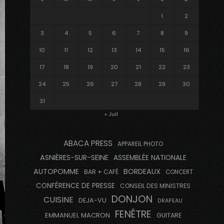
1
2
3
4
5
6
7
8
9
10
11
12
13
14
15
16
17
18
19
20
21
22
23
24
25
26
27
28
29
30
31
« Juil
ABACA PRESS
APPAREIL PHOTO
ASNIÈRES-SUR-SEINE
ASSEMBLÉE NATIONALE
AUTOPOMME
BORDEAUX
BAR + CAFÉ
CONCERT
CONFÉRENCE DE PRESSE
CONSEIL DES MINISTRES
DONJON
CUISINE
DEJA-VU
DRAPEAU
FENÊTRE
EMMANUEL MACRON
GUITARE