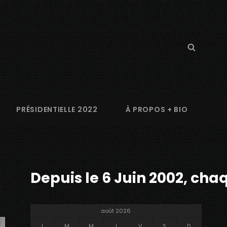
Search
Searc
for:
PRÉSIDENTIELLE 2022
À PROPOS + BIO
Depuis le 6 Juin 2002, chaq
août 2026
L
M
M
J
V
S
D